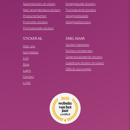
Naamstickers drukken
Streepjescode stickers
Niet verwijderbare stickers
Transparante stickers
Productetiketten
Veiligheidslabels
Promotie stickers
Veiligheidsstickers
Promotionele stickers
STICKER.NL
SNEL NAAR
Stickers bestellen
Over ons
Stickers ontwerpen
Samplebox
Gepersonaliseerde stickers
FAQ
Goedkoop stickers drukken
Blog
Offerte aanvragen
Login
Contact
Links