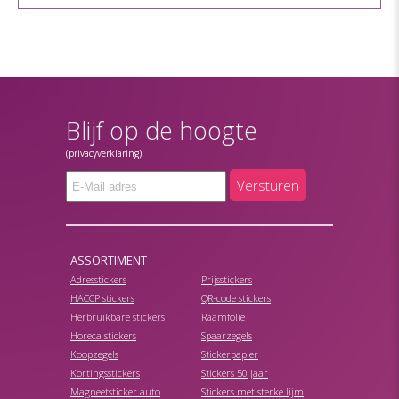
Blijf op de hoogte
(privacyverklaring)
Versturen
ASSORTIMENT
Adresstickers
Prijsstickers
HACCP stickers
QR-code stickers
Herbruikbare stickers
Raamfolie
Horeca stickers
Spaarzegels
Koopzegels
Stickerpapier
Kortingsstickers
Stickers 50 jaar
Magneetsticker auto
Stickers met sterke lijm