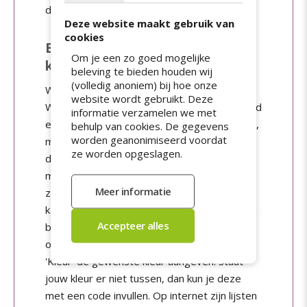
dan je bestelling afronden en betalen.
Deze website maakt gebruik van
cookies
Blanco stickers in een bepaalde
Om je een zo goed mogelijke
kleur
beleving te bieden houden wij
(volledig anoniem) bij hoe onze
Wil je blanco stickers in een bepaalde kleur?
website wordt gebruikt. Deze
Wij hebben
papieren stickers
in zilver en goud
informatie verzamelen we met
en vijf neonkleuren: oranje, rood, geel, groen,
behulp van cookies. De gegevens
worden geanonimiseerd voordat
magenta. Wil je een andere kleur? Doorloop
ze worden opgeslagen.
de stappen hierboven. Bij het uploadscherm
moet je nu een bestand uploaden in de kleur
zoals jij stickers wilt hebben. Heb je geen
kant-en-klaar bestand? Na het betalen van je
bestelling kun je ook kiezen voor de
ontwerpmodule. Daar kun je onder het kopje
'Kleur' de gewenste kleur aangeven. Staat
jouw kleur er niet tussen, dan kun je deze
met een code invullen. Op internet zijn lijsten