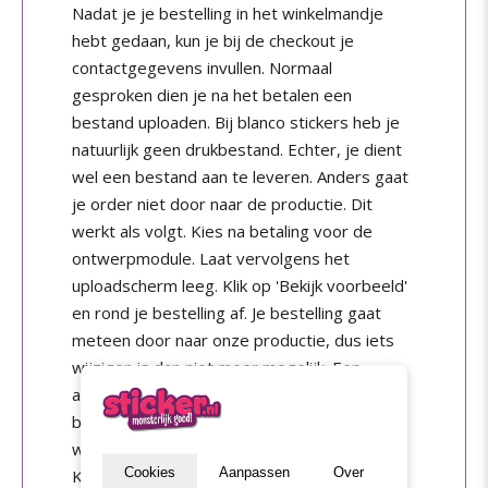
Nadat je je bestelling in het winkelmandje
hebt gedaan, kun je bij de checkout je
contactgegevens invullen. Normaal
gesproken dien je na het betalen een
bestand uploaden. Bij blanco stickers heb je
natuurlijk geen drukbestand. Echter, je dient
wel een bestand aan te leveren. Anders gaat
je order niet door naar de productie. Dit
werkt als volgt. Kies na betaling voor de
ontwerpmodule. Laat vervolgens het
uploadscherm leeg. Klik op 'Bekijk voorbeeld'
en rond je bestelling af. Je bestelling gaat
meteen door naar onze productie, dus iets
wijzigen is dan niet meer mogelijk. Een
andere optie is via de
ontwerpmodule
bestellen. Vul in wat voor soort stickers je
wilt en laat vervolgens het uploadvak leeg.
Cookies
Aanpassen
Over
Klik ook op 'Bekijk voorbeeld'. Daarna kun je