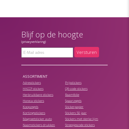
Blijf op de hoogte
(privacyverklaring)
Versturen
ASSORTIMENT
Adresstickers
Prijsstickers
HACCP stickers
QR-code stickers
Herbruikbare stickers
Raamfolie
Horeca stickers
Spaarzegels
Koopzegels
Stickerpapier
Kortingsstickers
Stickers 50 jaar
Magneetsticker auto
Stickers met sterke lijm
Naamstickers drukken
Streepjescode stickers