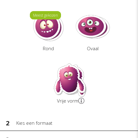
Meest gekozen
Meest gekozen
Rond
Ovaal
Vrije vorm
2
Kies een formaat