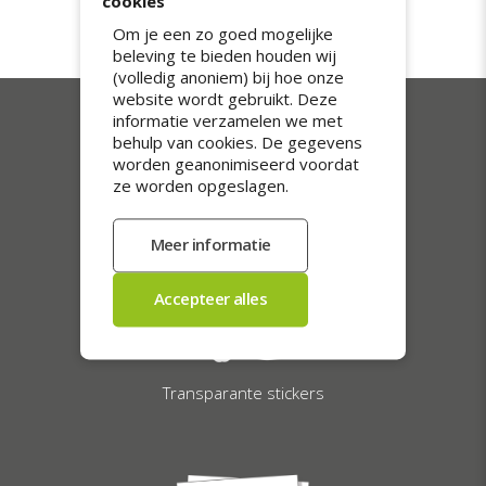
cookies
worden je stickers met 3 dan wel 1
werkdag(en) verzonden.
Om je een zo goed mogelijke
beleving te bieden houden wij
(volledig anoniem) bij hoe onze
website wordt gebruikt. Deze
informatie verzamelen we met
Onze bestsellers
behulp van cookies. De gegevens
worden geanonimiseerd voordat
ze worden opgeslagen.
Transparante stickers