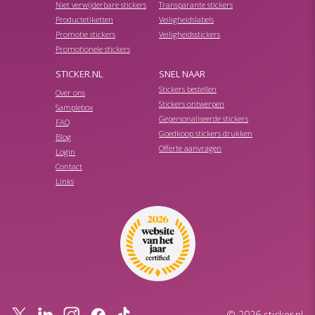
Niet verwijderbare stickers
Transparante stickers
Productetiketten
Veiligheidslabels
Promotie stickers
Veiligheidsstickers
Promotionele stickers
STICKER.NL
SNEL NAAR
Stickers bestellen
Over ons
Stickers ontwerpen
Samplebox
Gepersonaliseerde stickers
FAQ
Goedkoop stickers drukken
Blog
Offerte aanvragen
Login
Contact
Links
© 2026 sticker.nl