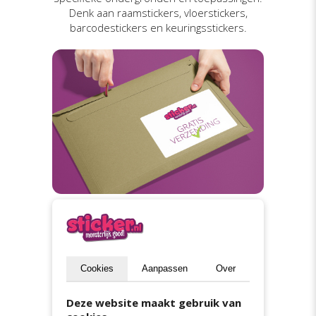
Denk aan raamstickers, vloerstickers,
barcodestickers en keuringsstickers.
Gratis verzending
Binnen Nederland en België versturen we
je stickers gratis. Standaard is onze
Cookies
Aanpassen
Over
verzendtermijn 5 werkdagen. Heb je je
stickers eerder nodig, maak dan gebruik
Deze website maakt gebruik van
van onze spoed- of expreszending. Dan