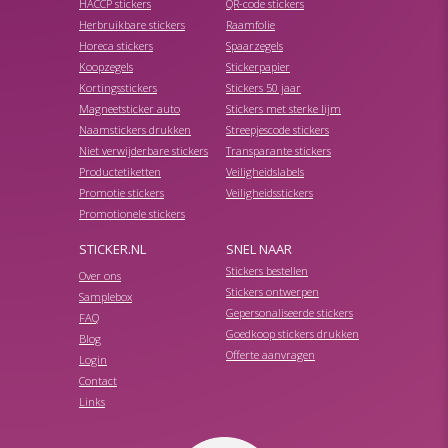
HACCP stickers
QR-code stickers
Herbruikbare stickers
Raamfolie
Horeca stickers
Spaarzegels
Koopzegels
Stickerpapier
Kortingsstickers
Stickers 50 jaar
Magneetsticker auto
Stickers met sterke lijm
Naamstickers drukken
Streepjescode stickers
Niet verwijderbare stickers
Transparante stickers
Productetiketten
Veiligheidslabels
Promotie stickers
Veiligheidsstickers
Promotionele stickers
STICKER.NL
SNEL NAAR
Stickers bestellen
Over ons
Stickers ontwerpen
Samplebox
Gepersonaliseerde stickers
FAQ
Goedkoop stickers drukken
Blog
Offerte aanvragen
Login
Contact
Links