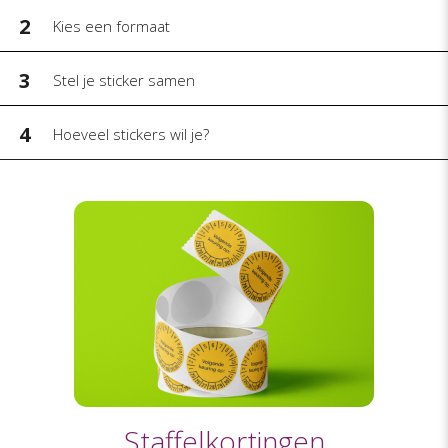
2
Kies een formaat
3
Stel je sticker samen
4
Hoeveel stickers wil je?
Staffelkortingen