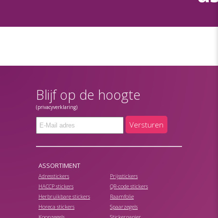
Blijf op de hoogte
(privacyverklaring)
Versturen
ASSORTIMENT
Adresstickers
Prijsstickers
HACCP stickers
QR-code stickers
Herbruikbare stickers
Raamfolie
Horeca stickers
Spaarzegels
Koopzegels
Stickerpapier