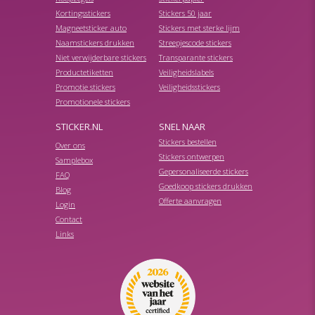
Kortingsstickers
Stickers 50 jaar
Magneetsticker auto
Stickers met sterke lijm
Naamstickers drukken
Streepjescode stickers
Niet verwijderbare stickers
Transparante stickers
Productetiketten
Veiligheidslabels
Promotie stickers
Veiligheidsstickers
Promotionele stickers
STICKER.NL
SNEL NAAR
Stickers bestellen
Over ons
Stickers ontwerpen
Samplebox
Gepersonaliseerde stickers
FAQ
Goedkoop stickers drukken
Blog
Offerte aanvragen
Login
Contact
Links