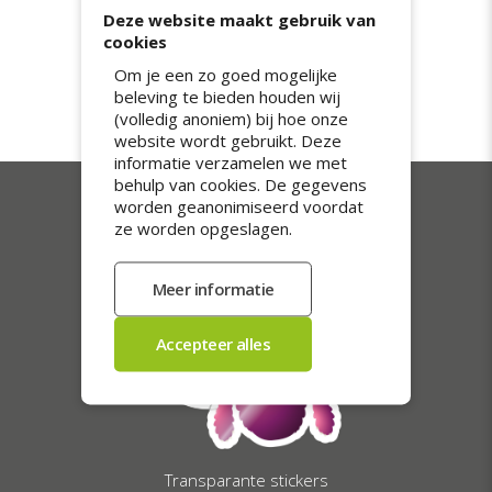
je stickers gratis. Standaard is onze
Deze website maakt gebruik van
verzendtermijn 5 werkdagen. Heb je je
cookies
stickers eerder nodig, maak dan gebruik
van onze spoed- of expreszending. Dan
Om je een zo goed mogelijke
worden je stickers met 3 dan wel 1
beleving te bieden houden wij
werkdag(en) verzonden.
(volledig anoniem) bij hoe onze
website wordt gebruikt. Deze
informatie verzamelen we met
behulp van cookies. De gegevens
worden geanonimiseerd voordat
Onze bestsellers
ze worden opgeslagen.
Transparante stickers