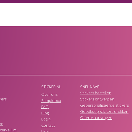
STICKER.NL
SNEL NAAR
Stickers bestellen
Over ons
kers
Stickers ontwerpen
Samplebox
Gepersonaliseerde stickers
FAQ
Goedkoop stickers drukken
Blog
Offerte aanvragen
Login
ar
Contact
terke lijm
Links