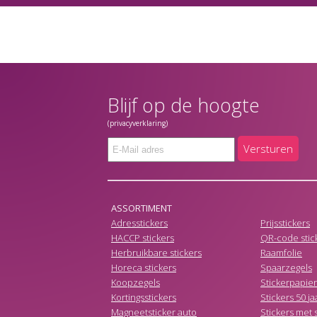
Blijf op de hoogte
(privacyverklaring)
Versturen
ASSORTIMENT
Adresstickers
Prijsstickers
HACCP stickers
QR-code stic
Herbruikbare stickers
Raamfolie
Horeca stickers
Spaarzegels
Koopzegels
Stickerpapier
Kortingsstickers
Stickers 50 ja
Magneetsticker auto
Stickers met s