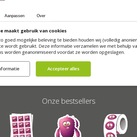
Ons assortiment
Aanpassen
Over
Binn
n
Naast papieren stickers en vinylstickers
e maakt gebruik van cookies
j
otere
biedt Sticker.nl een breed assortiment
o goed mogelijke beleving te bieden houden wij (volledig anoniem
ver
ijk
speciale stickersoorten, afgestemd op
e wordt gebruikt. Deze informatie verzamelen we met behulp va
sti
icker.
specifieke ondergronden en toepassingen.
s worden geanonimiseerd voordat ze worden opgeslagen.
van
g? Ook
Denk aan raamstickers, vloerstickers,
w
barcodestickers en keuringsstickers.
Onze bestsellers