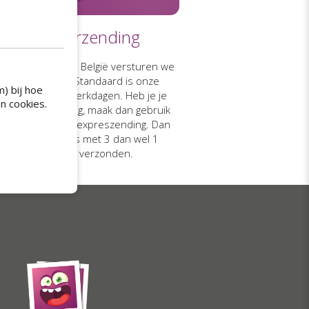
Gratis verzending
en Nederland en België versturen we
e stickers gratis. Standaard is onze
) bij hoe
zendtermijn 5 werkdagen. Heb je je
n cookies.
ckers eerder nodig, maak dan gebruik
 onze spoed- of expreszending. Dan
orden je stickers met 3 dan wel 1
werkdag(en) verzonden.