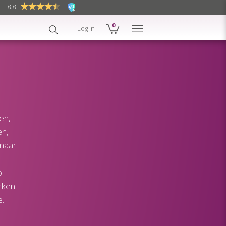
757 reviews
8.8
0
Log In
en,
en,
 naar
l
rken.
e.