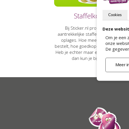
Staffelkortingen
Cookies
Bij Sticker.nl profiteer je altijd va
Deze websit
aantrekkelijke staffelkortingen bij gr
Om je een z
oplages. Hoe meer stickers je tegel
onze websit
bestelt, hoe goedkoper de prijs per st
De gegeven
Heb je echter maar een sticker nodi
dan kun je bij ons terecht.