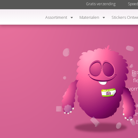
Gratis verzending
Spoed
Assortiment
Materialen
Stickers Ontw
Pr
fl
vorm
gele
E