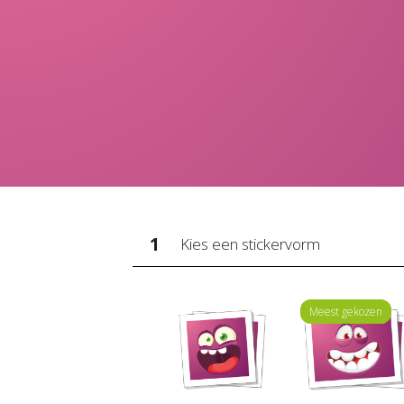
1
Kies een stickervorm
Meest gekozen
Meest gekozen