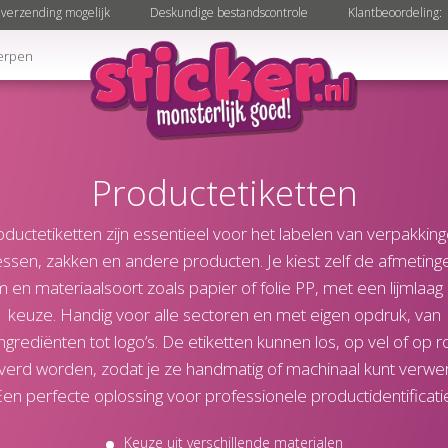
verzending mogelijk
Deskundige bestandscontrole
Klantbeoordeling:
erpen
Productetiketten
oductetiketten zijn essentieel voor het labelen van verpakking
essen, zakken en andere producten. Je kiest zelf de afmeting
 en materiaalsoort zoals papier of folie PP, met een lijmlaag
keuze. Handig voor alle sectoren en met eigen opdruk, van
ingrediënten tot logo’s. De etiketten kunnen los, op vel of op ro
verd worden, zodat je ze handmatig of machinaal kunt verwe
en perfecte oplossing voor professionele productidentificati
Keuze uit verschillende materialen