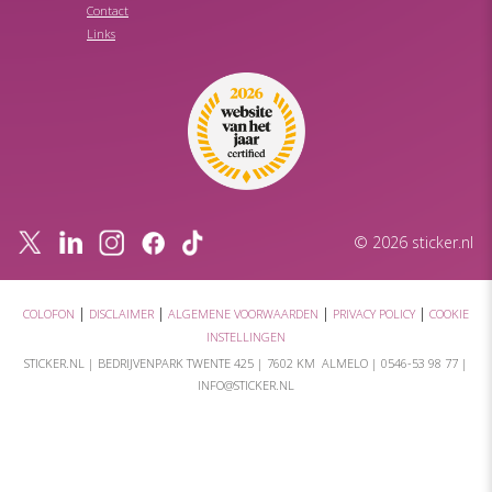
Contact
Links
© 2026 sticker.nl
|
|
|
|
COLOFON
DISCLAIMER
ALGEMENE VOORWAARDEN
PRIVACY POLICY
COOKIE
INSTELLINGEN
STICKER.NL |
BEDRIJVENPARK TWENTE 425
|
7602 KM ALMELO
|
0546-53 98 77
|
INFO@STICKER.NL