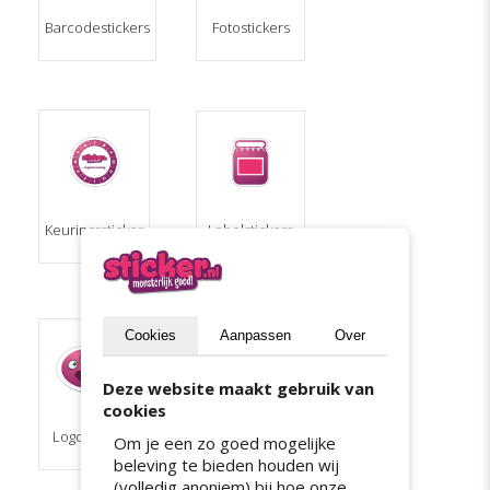
Barcodestickers
Fotostickers
Keuringssticker
Labelstickers
Cookies
Aanpassen
Over
Deze website maakt gebruik van
cookies
Logostickers
Machinestickers
Om je een zo goed mogelijke
beleving te bieden houden wij
(volledig anoniem) bij hoe onze