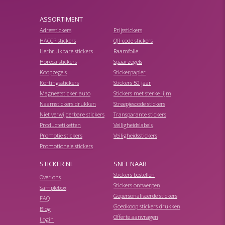
ASSORTIMENT
Adresstickers
Prijsstickers
HACCP stickers
QR-code stickers
Herbruikbare stickers
Raamfolie
Horeca stickers
Spaarzegels
Koopzegels
Stickerpapier
Kortingsstickers
Stickers 50 jaar
Magneetsticker auto
Stickers met sterke lijm
Naamstickers drukken
Streepjescode stickers
Niet verwijderbare stickers
Transparante stickers
Productetiketten
Veiligheidslabels
Promotie stickers
Veiligheidsstickers
Promotionele stickers
STICKER.NL
SNEL NAAR
Stickers bestellen
Over ons
Stickers ontwerpen
Samplebox
Gepersonaliseerde stickers
FAQ
Goedkoop stickers drukken
Blog
Offerte aanvragen
Login