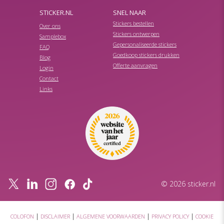
STICKER.NL
SNEL NAAR
Stickers bestellen
Over ons
Stickers ontwerpen
Samplebox
Gepersonaliseerde stickers
FAQ
Goedkoop stickers drukken
Blog
Offerte aanvragen
Login
Contact
Links
© 2026 sticker.nl
|
|
|
|
COLOFON
DISCLAIMER
ALGEMENE VOORWAARDEN
PRIVACY POLICY
COOKIE