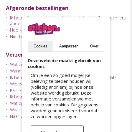
Afgeronde bestellingen
•
Ik heb mijn bestelling reeds geplaatst, maar ik wil toch iets
anders. Kan dat?
•
Hoe kan ik mijn stickers retourneren?
•
Niet tevreden/reclameren?
Cookies
Aanpassen
Over
Verzending en levering
Deze website maakt gebruik van
•
Wat zijn jullie levertijden?
cookies
•
Wanneer worden mijn stickers geleverd?
Om je een zo goed mogelijke
•
Ik heb mijn stickers nog niet ontvangen. Hoe kan dat?
beleving te bieden houden wij
•
Wie bezorgt mijn stickers?
(volledig anoniem) bij hoe onze
•
Kan ik mijn stickers ook ophalen?
website wordt gebruikt. Deze
•
Ik heb met spoed stickers nodig. Kan dat?
informatie verzamelen we met
•
Wat zijn de verzendkosten?
behulp van cookies. De gegevens
•
Waarom kan het drukken niet sneller?
worden geanonimiseerd voordat
•
Naar welke landen versturen jullie?
ze worden opgeslagen.