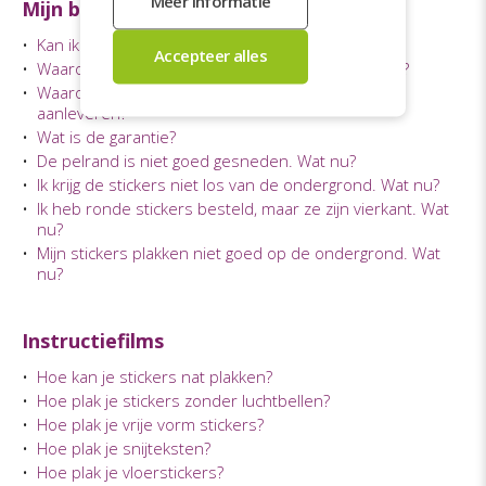
Mijn bestellingen
•
Kan ik mijn bestelling annuleren?
•
Waarom kan ik geen stickers via de mail bestellen?
•
Waarom kan ik maar een ontwerp per sticker
aanleveren?
•
Wat is de garantie?
•
De pelrand is niet goed gesneden. Wat nu?
•
Ik krijg de stickers niet los van de ondergrond. Wat nu?
•
Ik heb ronde stickers besteld, maar ze zijn vierkant. Wat
nu?
•
Mijn stickers plakken niet goed op de ondergrond. Wat
nu?
Instructiefilms
•
Hoe kan je stickers nat plakken?
•
Hoe plak je stickers zonder luchtbellen?
•
Hoe plak je vrije vorm stickers?
•
Hoe plak je snijteksten?
•
Hoe plak je vloerstickers?