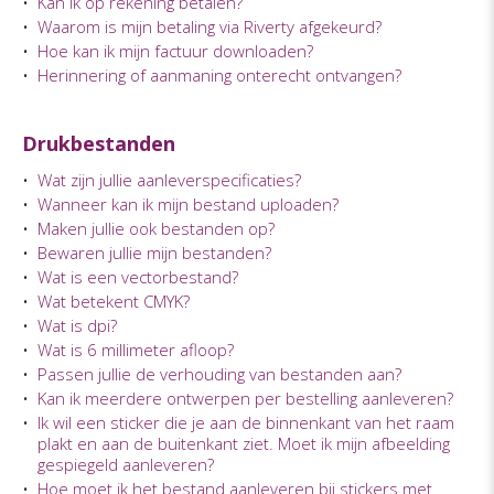
•
Kan ik op rekening betalen?
•
Waarom is mijn betaling via Riverty afgekeurd?
•
Hoe kan ik mijn factuur downloaden?
•
Herinnering of aanmaning onterecht ontvangen?
Drukbestanden
•
Wat zijn jullie aanleverspecificaties?
•
Wanneer kan ik mijn bestand uploaden?
•
Maken jullie ook bestanden op?
•
Bewaren jullie mijn bestanden?
•
Wat is een vectorbestand?
•
Wat betekent CMYK?
•
Wat is dpi?
•
Wat is 6 millimeter afloop?
•
Passen jullie de verhouding van bestanden aan?
•
Kan ik meerdere ontwerpen per bestelling aanleveren?
•
Ik wil een sticker die je aan de binnenkant van het raam
plakt en aan de buitenkant ziet. Moet ik mijn afbeelding
gespiegeld aanleveren?
•
Hoe moet ik het bestand aanleveren bij stickers met