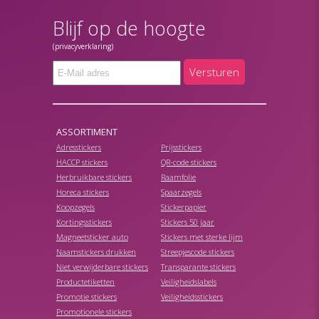
Blijf op de hoogte
(privacyverklaring)
Versturen
ASSORTIMENT
Adresstickers
Prijsstickers
HACCP stickers
QR-code stickers
Herbruikbare stickers
Raamfolie
Horeca stickers
Spaarzegels
Koopzegels
Stickerpapier
Kortingsstickers
Stickers 50 jaar
Magneetsticker auto
Stickers met sterke lijm
Naamstickers drukken
Streepjescode stickers
Niet verwijderbare stickers
Transparante stickers
Productetiketten
Veiligheidslabels
Promotie stickers
Veiligheidsstickers
Promotionele stickers