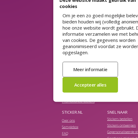
Deze website maakt gebruik van
cookies
Om je een zo goed mogelijke belev
bieden houden wij (volledig anoniem
ASSORTIMENT
hoe onze website wordt gebruikt.
Adresstickers
Prijsstickers
informatie verzamelen we met beh
HACCP stickers
QR-code stickers
van cookies. De gegevens worden
Herbruikbare stickers
Raamfolie
geanonimiseerd voordat ze worde
Horeca stickers
Spaarzegels
opgeslagen.
Koopzegels
Stickerpapier
Kortingsstickers
Stickers 50 jaar
Magneetsticker auto
Stickers met sterke 
Naamstickers drukken
Streepjescode sticker
Niet verwijderbare stickers
Transparante sticker
Productetiketten
Veiligheidslabels
Promotie stickers
Veiligheidsstickers
Promotionele stickers
STICKER.NL
SNEL NAAR
Stickers bestellen
Over ons
Stickers ontwerpen
Samplebox
Gepersonaliseerde st
FAQ