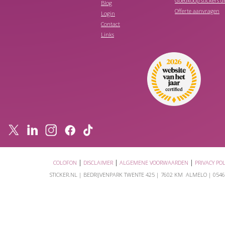
Goedkoop stickers 
Blog
Offerte aanvragen
Login
Contact
Links
|
|
|
COLOFON
DISCLAIMER
ALGEMENE VOORWAARDEN
PRIVACY POL
STICKER.NL |
BEDRIJVENPARK TWENTE 425
|
7602 KM ALMELO
|
0546