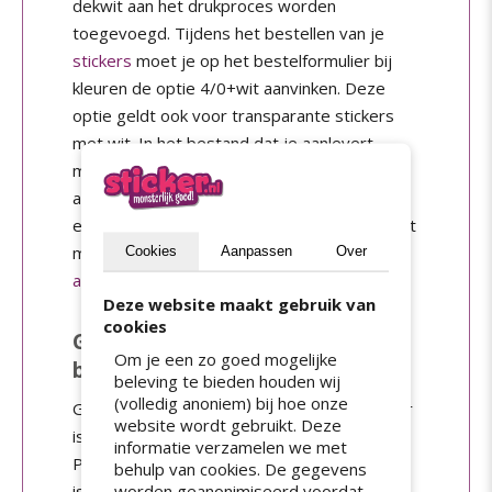
dekwit aan het drukproces worden
toegevoegd. Tijdens het bestellen van je
stickers
moet je op het bestelformulier bij
kleuren de optie 4/0+wit aanvinken. Deze
optie geldt ook voor transparante stickers
met wit. In het bestand dat je aanlevert,
moet je de witte delen als het volgt
aangeven: C:0 M:0 Y:1 K:0. Dit kan alleen in
een vectorbestand. Meer informatie over het
maken van een drukbestand vind je in de
Cookies
Aanpassen
Over
aanleverspecificaties
.
Deze website maakt gebruik van
cookies
Gouden en zilveren stickers
Om je een zo goed mogelijke
bestellen
beleving te bieden houden wij
(volledig anoniem) bij hoe onze
Goud is verkrijgbaar als papier en vinyl. Zilver
website wordt gebruikt. Deze
is verkrijgbaar als papier, folie PP en vinyl.
informatie verzamelen we met
Papier kun je niet buiten gebruiken, want dat
behulp van cookies. De gegevens
is niet waterbestendig. Folie PP en vinyl kun
worden geanonimiseerd voordat