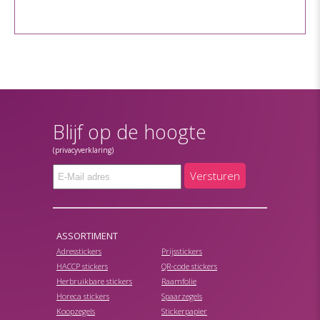
Blijf op de hoogte
(privacyverklaring)
Versturen
ASSORTIMENT
Adresstickers
Prijsstickers
HACCP stickers
QR-code stickers
Herbruikbare stickers
Raamfolie
Horeca stickers
Spaarzegels
Koopzegels
Stickerpapier