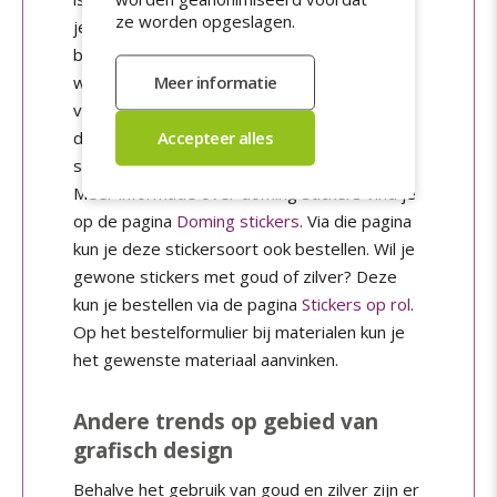
ze worden opgeslagen.
je wel buiten gebruiken, aangezien het
bestand is tegen water. Papier en folie PP
wordt op rol geleverd. Zilver vinyl en goud
vinyl zijn alleen mogelijk in combinatie met
doming. Dit is een 3D-harslaag, waardoor
stickers een exclusieve uitstraling krijgen.
Meer informatie over doming stickers vind je
op de pagina
Doming stickers
. Via die pagina
kun je deze stickersoort ook bestellen. Wil je
gewone stickers met goud of zilver? Deze
kun je bestellen via de pagina
Stickers op rol
.
Op het bestelformulier bij materialen kun je
het gewenste materiaal aanvinken.
Andere trends op gebied van
grafisch design
Behalve het gebruik van goud en zilver zijn er