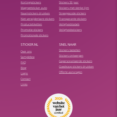
Kortingsstickers
Stickers 50 jaar
Magneetsticker auto
Stickers met sterke lijm
Naamstickers drukken
Streepjescode stickers
Niet verwijderbare stickers
Transparante stickers
Productetiketten
Veiligheidslabels
Promotie stickers
Veiligheidsstickers
Promotionele stickers
STICKER.NL
SNEL NAAR
Stickers bestellen
Over ons
Stickers ontwerpen
Samplebox
Gepersonaliseerde stickers
FAQ
Goedkoop stickers drukken
Blog
Offerte aanvragen
Login
Contact
Links