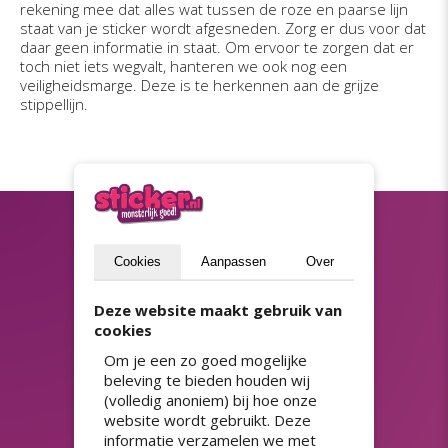
rekening mee dat alles wat tussen de roze en paarse lijn
staat van je sticker wordt afgesneden. Zorg er dus voor dat
daar geen informatie in staat. Om ervoor te zorgen dat er
toch niet iets wegvalt, hanteren we ook nog een
veiligheidsmarge. Deze is te herkennen aan de grijze
stippellijn.
Blijf op de hoogte
Cookies
Aanpassen
Over
(privacyverklaring)
Deze website maakt gebruik van
Versturen
cookies
Om je een zo goed mogelijke
beleving te bieden houden wij
ASSORTIMENT
(volledig anoniem) bij hoe onze
Adresstickers
Prijsstickers
website wordt gebruikt. Deze
informatie verzamelen we met
HACCP stickers
QR-code stickers