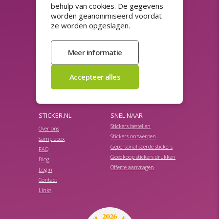
behulp van cookies. De gegevens
Herbruikbare stickers
Raamfolie
worden geanonimiseerd voordat
Horeca stickers
Spaarzegels
ze worden opgeslagen.
Koopzegels
Stickerpapier
Kortingsstickers
Stickers 50 jaar
Magneetsticker auto
Stickers met sterke lijm
Naamstickers drukken
Streepjescode stickers
Niet verwijderbare stickers
Transparante stickers
Productetiketten
Veiligheidslabels
Promotie stickers
Veiligheidsstickers
Promotionele stickers
STICKER.NL
SNEL NAAR
Stickers bestellen
Over ons
Stickers ontwerpen
Samplebox
Gepersonaliseerde stickers
FAQ
Goedkoop stickers drukken
Blog
Offerte aanvragen
Login
Contact
Links