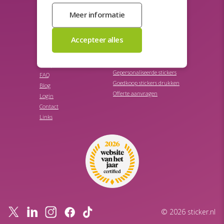
Productetiketten
Veiligheidslabels
Promotie stickers
Veiligheidsstickers
Promotionele stickers
STICKER.NL
SNEL NAAR
Stickers bestellen
Over ons
Stickers ontwerpen
Samplebox
Gepersonaliseerde stickers
FAQ
Goedkoop stickers drukken
Blog
Offerte aanvragen
Login
Contact
Links
© 2026 sticker.nl