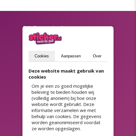
Blijf op de hoogte
(privacyverklaring)
Versturen
Cookies
Aanpassen
Over
Deze website maakt gebruik van
ASSORTIMENT
cookies
Adresstickers
Prijsstickers
Om je een zo goed mogelijke
HACCP stickers
QR-code stickers
beleving te bieden houden wij
Herbruikbare stickers
Raamfolie
(volledig anoniem) bij hoe onze
Horeca stickers
Spaarzegels
website wordt gebruikt. Deze
Koopzegels
Stickerpapier
informatie verzamelen we met
Kortingsstickers
Stickers 50 jaar
behulp van cookies. De gegevens
Magneetsticker auto
Stickers met sterke lijm
worden geanonimiseerd voordat
Naamstickers drukken
Streepjescode stickers
ze worden opgeslagen.
Niet verwijderbare stickers
Transparante stickers