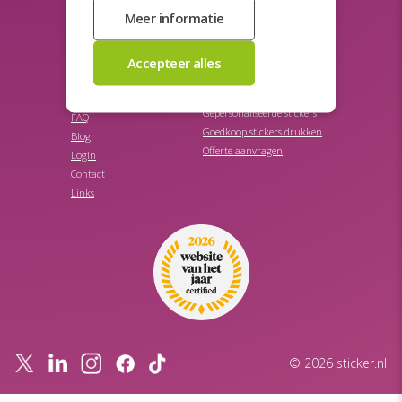
Promotie stickers
Veiligheidsstickers
Promotionele stickers
STICKER.NL
SNEL NAAR
Stickers bestellen
Over ons
Stickers ontwerpen
Samplebox
Gepersonaliseerde stickers
FAQ
Goedkoop stickers drukken
Blog
Offerte aanvragen
Login
Contact
Links
© 2026 sticker.nl