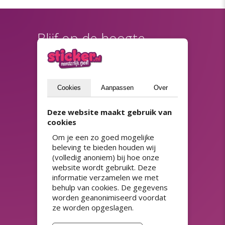
Blijf op de hoogte
(privacyverklaring)
Versturen
Cookies
Aanpassen
Over
ASSORTIMENT
Deze website maakt gebruik van
cookies
Adresstickers
Prijsstickers
HACCP stickers
QR-code stickers
Om je een zo goed mogelijke
Herbruikbare stickers
Raamfolie
beleving te bieden houden wij
Horeca stickers
Spaarzegels
(volledig anoniem) bij hoe onze
Koopzegels
Stickerpapier
website wordt gebruikt. Deze
Kortingsstickers
Stickers 50 jaar
informatie verzamelen we met
Magneetsticker auto
Stickers met sterke lijm
behulp van cookies. De gegevens
Naamstickers drukken
Streepjescode stickers
worden geanonimiseerd voordat
ze worden opgeslagen.
Niet verwijderbare stickers
Transparante stickers
Productetiketten
Veiligheidslabels