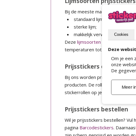
Lijmsoorten prijsstickers
Bij de meeste materialen kun je zel
standaard lijm;
sterke lijm;
makkelijk verwijderbare lijm.
Cookies
Deze
lijmsoorten
zijn over het al
Deze websit
temperaturen tot -40°C. Wel moet
Om je een z
onze websit
Prijsstickers op rol gele
De gegeven
Bij ons worden prijsstickers stand
producten. De rollen passen ook i
stickerrollen op je toonbank zett
Prijsstickers bestellen
Wil je prijsstickers bestellen? Vul
pagina
Barcodestickers
. Daarnaas
zijn scherp geprijsd en worden g