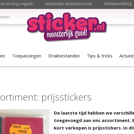
verzending mogelijk
Deskundige bestandscontrole
Klantbeoordeling:
erpen
len
Toepassingen
Drukbestanden
Tips & tricks
Actuee
ortiment: prijsstickers
De laatste tijd hebben we verschil
toegevoegd aan ons assortiment. E
kort verkopen is prijsstickers. In 