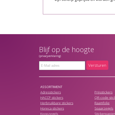
Blijf op de hoogte
(privacyverklaring)
Versturen
ASSORTIMENT
Adresstickers
Prijsstickers
HACCP stickers
QR-code stic
Herbruikbare stickers
Raamfolie
Horeca stickers
Spaarzegels
Koopzegels
Stickerpapier