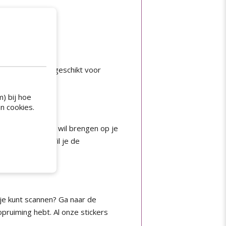
ijm bij folie PP geschikt voor
) bij hoe
n cookies.
g de stickers aan wil brengen op je
werkt worden. Wil je de
 je kunt scannen? Ga naar de
 opruiming hebt. Al onze stickers