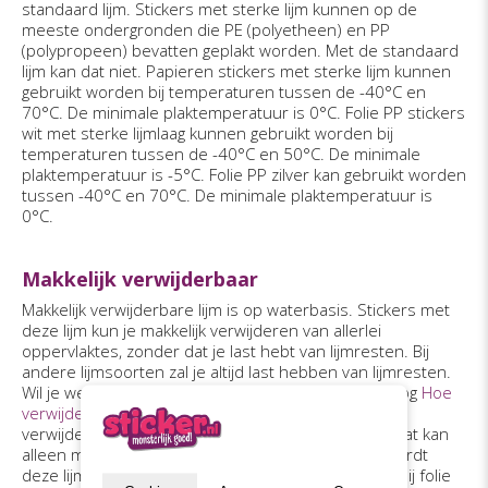
standaard lijm. Stickers met sterke lijm kunnen op de
meeste ondergronden die PE (polyetheen) en PP
(polypropeen) bevatten geplakt worden. Met de standaard
lijm kan dat niet. Papieren stickers met sterke lijm kunnen
gebruikt worden bij temperaturen tussen de -40°C en
70°C. De minimale plaktemperatuur is 0°C. Folie PP stickers
wit met sterke lijmlaag kunnen gebruikt worden bij
temperaturen tussen de -40°C en 50°C. De minimale
plaktemperatuur is -5°C. Folie PP zilver kan gebruikt worden
tussen -40°C en 70°C. De minimale plaktemperatuur is
0°C.
Makkelijk verwijderbaar
Makkelijk verwijderbare lijm is op waterbasis. Stickers met
deze lijm kun je makkelijk verwijderen van allerlei
oppervlaktes, zonder dat je last hebt van lijmresten. Bij
andere lijmsoorten zal je altijd last hebben van lijmresten.
Wil je weten hoe je stickers verwijdert? Lees ons blog
Hoe
verwijder je een sticker?
Stickers met makkelijk
verwijderbare lijm kun je niet opnieuw opplakken. Dat kan
alleen met
lijmvrije stickers
. Bij papieren stickers wordt
deze lijmsoort na een maand permanent klevend. Bij folie