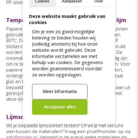
Cookies
Aanpassen
Over
PP stickers blijft de lijm makkelijk verwijderbaar.
Deze website maakt gebruik van
Temperaturen makkelijk verwijderbare lijm
cookies
Papieren stickers met makkelijk verwijderbare lijm kunnen
Om je een zo goed mogelijke
gebruikt worden bij temperaturen tussen de -30°C en
beleving te bieden houden wij
80°C. De minimale plaktemperatuur is -15°C. Folie PP
(volledig anoniem) bij hoe onze
stickers met makkelijk verwijderbare lijm kunnen gebruikt
website wordt gebruikt. Deze
worden bij temperaturen tussen de -10°C en 80°C. De
informatie verzamelen we met
minimale plaktemperatuur is 5°C. Soms kan het nodig zijn
behulp van cookies. De gegevens
om te testen of stickers met deze lijm blijven plakken. Voor
worden geanonimiseerd voordat
papieren stickers geldt dat bij bepaalde soorten karton,
ze worden opgeslagen.
ondergronden die bestaan uit gerecyclede vezels, staal,
glas en PET. Voor folie PP stickers geldt dit alleen bij
bepaalde soorten karton en ondergronden die bestaan uit
gerecyclede vezels. Daarnaast zijn folie PP stickers met
deze lijm niet geschikt als raamsticker.
Lijmsoorten testen
Wil je bepaalde lijmsoorten testen? Of wil je het verschil
zien tussen de materialen? Vraag een proefmonster op via
info@sticker.nl
. Vermeld in de e-mail welke materialen en