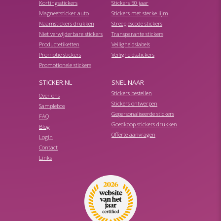
Kortingsstickers
Stickers 50 jaar
Magneetsticker auto
Stickers met sterke lijm
Naamstickers drukken
Streepjescode stickers
Niet verwijderbare stickers
Transparante stickers
Productetiketten
Veiligheidslabels
Promotie stickers
Veiligheidsstickers
Promotionele stickers
STICKER.NL
SNEL NAAR
Stickers bestellen
Over ons
Stickers ontwerpen
Samplebox
Gepersonaliseerde stickers
FAQ
Goedkoop stickers drukken
Blog
Offerte aanvragen
Login
Contact
Links