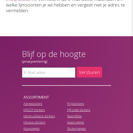
welke lijmsoorten je wil hebben en vergeet niet je adres te
vermelden.
Blijf op de hoogte
(privacyverklaring)
Versturen
ASSORTIMENT
Adresstickers
Prijsstickers
HACCP stickers
QR-code stickers
Herbruikbare stickers
Raamfolie
Horeca stickers
Spaarzegels
Koopzegels
Stickerpapier