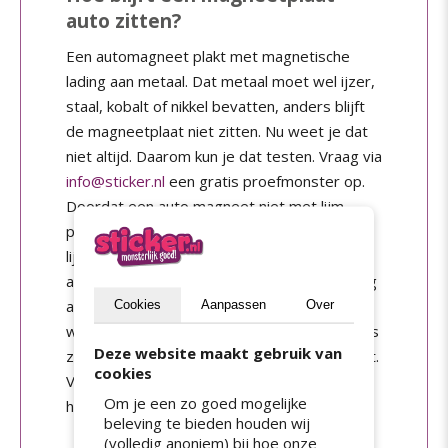
auto zitten?
Een automagneet plakt met magnetische
lading aan metaal. Dat metaal moet wel ijzer,
staal, kobalt of nikkel bevatten, anders blijft
de magneetplaat niet zitten. Nu weet je dat
niet altijd. Daarom kun je dat testen. Vraag via
info@sticker.nl
een gratis proefmonster op.
Doordat een auto magneet niet met lijm
plakt, heb je na verwijdering geen last van
lijmresten. Ook kun je een magneet sticker
auto meerdere keren gebruiken. Dit is handig
als je bijvoorbeeld in het weekend niet rond
Cookies
Aanpassen
Over
wilt rijden met reclame op je auto of als je als
Deze website maakt gebruik van
zelfstandige meerdere opdrachtgevers hebt.
cookies
Vandaar dat dit type stickers ook wel
Om je een zo goed mogelijke
herbruikbare stickers worden genoemd.
beleving te bieden houden wij
(volledig anoniem) bij hoe onze