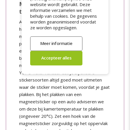
Magneetsticker auto makkelijk
website wordt gebruikt. Deze
informatie verzamelen we met
te plakken
behulp van cookies. De gegevens
Automagneten zijn makkelijk te plakken. Je
worden geanonimiseerd voordat
ze worden opgeslagen.
hoeft alleen de ondergrond goed schoon te
maken, waarna je de magneet er zo op kunt
plakken. Zit die een beetje scheef? Haal 'm
eraf en plak 'm er opnieuw op. Dit kan alleen
bij herpositioneerbare stickers, zoals
magneetstickers,
statische stickers
en de
YUPO Tako. Vandaar dat je bij andere
stickersoorten altijd goed moet uitmeten
waar de sticker moet komen, voordat je gaat
plakken. Bij het plakken van een
magneetsticker op een auto adviseren we
om deze bij kamertemperatuur te plakken
(ongeveer 20°C). Zet een hoek van de
magneetsticker zorgvuldig op het oppervlak