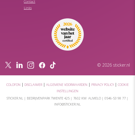
Contact
Links
© 2026 sticker.nl
|
|
|
|
COLOFON
DISCLAIMER
ALGEMENE VOORWAARDEN
PRIVACY POLICY
COOKIE
INSTELLINGEN
STICKER.NL |
BEDRIJVENPARK TWENTE 425
|
7602 KM ALMELO
|
0546-53 98 77
|
INFO@STICKER.NL