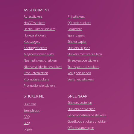
ASSORTIMENT
Adresstickers
Prijsstickers
HACCP stickers
QR-code stickers
Herbruikbare stickers
Raamfolie
Horeca stickers
Spaarzegels
Koopzegels
Stickerpapier
Kortingsstickers
Stickers 50 jaar
Magneetsticker auto
Stickers met sterke lijm
Naamstickers drukken
Streepjescode stickers
Niet verwijderbare stickers
Transparante stickers
Productetiketten
Veiligheidslabels
Promotie stickers
Veiligheidsstickers
Promotionele stickers
STICKER.NL
SNEL NAAR
Stickers bestellen
Over ons
Stickers ontwerpen
Samplebox
Gepersonaliseerde stickers
FAQ
Goedkoop stickers drukken
Blog
Offerte aanvragen
Login