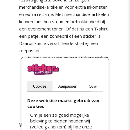
merchandise-artikelen voor extra inkomsten
en extra reclame. Met merchandise-artikelen
kunnen fans hun steun en betrokkenheid bij
een evenement tonen. Of dat nu een T-shirt,
een petje, een zonnebril of een sticker is.
Daarbij kun je verschillende strategieën
toepassen:
Je kunt een grote oplage stickers maken,
zodat iedereen een sticker kan kopen.
Je kunt een beperkte oplage stickers
maken, zodat het echt een collectors
item wordt.
Cookies
Aanpassen
Over
Je kunt een beperkte oplage stickers
Deze website maakt gebruik van
maken en die aan sponsors en andere
cookies
partners uitdelen.
Om je een zo goed mogelijke
beleving te bieden houden wij
Welke stickersoorten zijn
(volledig anoniem) bij hoe onze