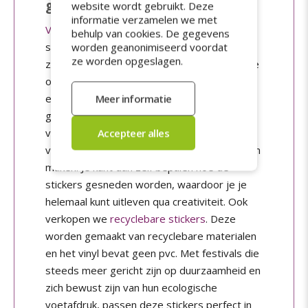
geschikt voor merchandise?
website wordt gebruikt. Deze
informatie verzamelen we met
Vinylstickers
kun je sowieso gebruiken als je
behulp van cookies. De gegevens
stickers wil laten maken als merchandise. Ze
worden geanonimiseerd voordat
ze worden opgeslagen.
zijn geschikt voor binnen en buiten. Je kunt ze
op tal van ondergronden plakken en vanaf
een bepaalde maat worden deze los
geleverd, waardoor je ze gemakkelijk kunt
verkopen. Naast vaste vormen zoals rond of
vierkant kun je ook stickers in vrije vorm laten
maken. Je kunt dan zelf bepalen hoe de
stickers gesneden worden, waardoor je je
helemaal kunt uitleven qua creativiteit. Ook
verkopen we
recyclebare stickers
. Deze
worden gemaakt van recyclebare materialen
en het vinyl bevat geen pvc. Met festivals die
steeds meer gericht zijn op duurzaamheid en
zich bewust zijn van hun ecologische
voetafdruk, passen deze stickers perfect in