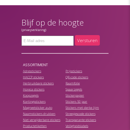
Blijf op de hoogte
(privacyverklaring)
Versturen
ASSORTIMENT
Adresstickers
Prijsstickers
HACCP stickers
QR-code stickers
Herbruikbare stickers
Raamfolie
Horeca stickers
Spaarzegels
Koopzegels
Stickerpapier
Kortingsstickers
Stickers 50 jaar
Magneetsticker auto
Stickers met sterke lijm
Naamstickers drukken
Streepjescode stickers
Niet verwijderbare stickers
Transparante stickers
Productetiketten
Veiligheidslabels