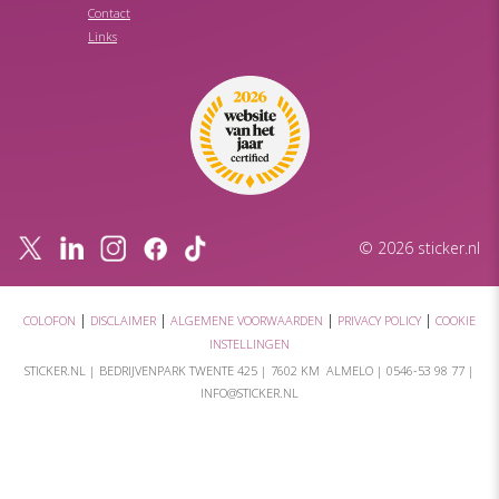
Contact
Links
© 2026 sticker.nl
|
|
|
|
COLOFON
DISCLAIMER
ALGEMENE VOORWAARDEN
PRIVACY POLICY
COOKIE
INSTELLINGEN
STICKER.NL |
BEDRIJVENPARK TWENTE 425
|
7602 KM ALMELO
|
0546-53 98 77
|
INFO@STICKER.NL