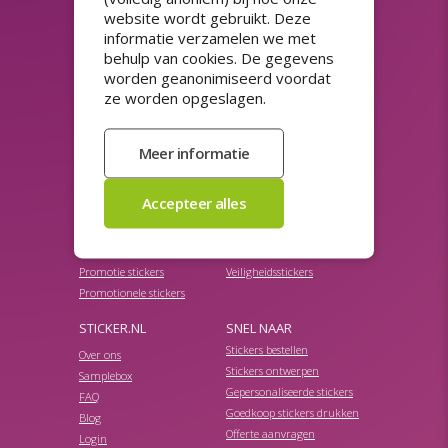
website wordt gebruikt. Deze
informatie verzamelen we met
ASSORTIMENT
behulp van cookies. De gegevens
Adresstickers
Prijsstickers
worden geanonimiseerd voordat
HACCP stickers
QR-code stickers
ze worden opgeslagen.
Herbruikbare stickers
Raamfolie
Horeca stickers
Spaarzegels
Koopzegels
Stickerpapier
Kortingsstickers
Stickers 50 jaar
Magneetsticker auto
Stickers met sterke lijm
Naamstickers drukken
Streepjescode stickers
Niet verwijderbare stickers
Transparante stickers
Productetiketten
Veiligheidslabels
Promotie stickers
Veiligheidsstickers
Promotionele stickers
STICKER.NL
SNEL NAAR
Stickers bestellen
Over ons
Stickers ontwerpen
Samplebox
Gepersonaliseerde stickers
FAQ
Goedkoop stickers drukken
Blog
Offerte aanvragen
Login