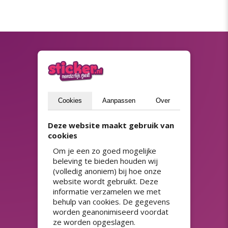
Blijf op de hoogte
(privacyverklaring)
Versturen
Cookies
Aanpassen
Over
Deze website maakt gebruik van
cookies
ASSORTIMENT
Adresstickers
Prijsstickers
Om je een zo goed mogelijke
HACCP stickers
QR-code stickers
beleving te bieden houden wij
Herbruikbare stickers
Raamfolie
(volledig anoniem) bij hoe onze
Horeca stickers
Spaarzegels
website wordt gebruikt. Deze
Koopzegels
Stickerpapier
informatie verzamelen we met
Kortingsstickers
Stickers 50 jaar
behulp van cookies. De gegevens
worden geanonimiseerd voordat
Magneetsticker auto
Stickers met sterke lijm
ze worden opgeslagen.
Naamstickers drukken
Streepjescode stickers