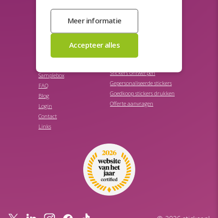
Niet verwijderbare stickers
Transparante stickers
Productetiketten
Veiligheidslabels
Promotie stickers
Veiligheidsstickers
Promotionele stickers
STICKER.NL
SNEL NAAR
Stickers bestellen
Over ons
Stickers ontwerpen
Samplebox
Gepersonaliseerde stickers
FAQ
Goedkoop stickers drukken
Blog
Offerte aanvragen
Login
Contact
Links