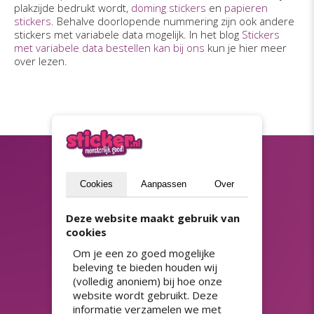
plakzijde bedrukt wordt,
doming stickers
en
papieren
stickers
. Behalve doorlopende nummering zijn ook andere
stickers met variabele data mogelijk. In het blog
Stickers
met variabele data bestellen kan bij ons
kun je hier meer
over lezen.
Blijf op de hoogte
Cookies
Aanpassen
Over
(privacyverklaring)
Deze website maakt gebruik van
Versturen
cookies
Om je een zo goed mogelijke
beleving te bieden houden wij
ASSORTIMENT
(volledig anoniem) bij hoe onze
website wordt gebruikt. Deze
Adresstickers
Prijsstickers
informatie verzamelen we met
HACCP stickers
QR-code stickers