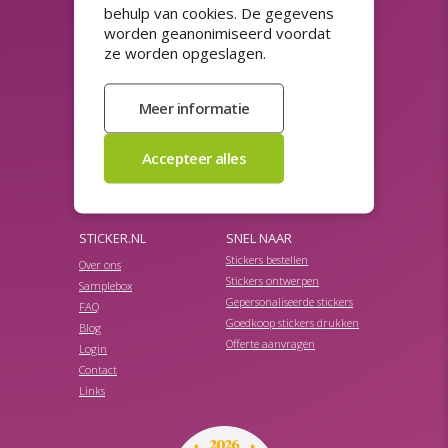
behulp van cookies. De gegevens
Herbruikbare stickers
Raamfolie
worden geanonimiseerd voordat
Horeca stickers
Spaarzegels
ze worden opgeslagen.
Koopzegels
Stickerpapier
Kortingsstickers
Stickers 50 jaar
Magneetsticker auto
Stickers met sterke lijm
Naamstickers drukken
Streepjescode stickers
Niet verwijderbare stickers
Transparante stickers
Productetiketten
Veiligheidslabels
Promotie stickers
Veiligheidsstickers
Promotionele stickers
STICKER.NL
SNEL NAAR
Stickers bestellen
Over ons
Stickers ontwerpen
Samplebox
Gepersonaliseerde stickers
FAQ
Goedkoop stickers drukken
Blog
Offerte aanvragen
Login
Contact
Links