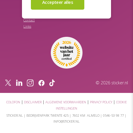
FAQ
Goedkoop stickers drukken
Blog
Offerte aanvragen
Login
Contact
Links
© 2026 sticker.nl
|
|
|
|
COLOFON
DISCLAIMER
ALGEMENE VOORWAARDEN
PRIVACY POLICY
COOKIE
INSTELLINGEN
STICKER.NL |
BEDRIJVENPARK TWENTE 425
|
7602 KM ALMELO
|
0546-53 98 77
|
INFO@STICKER.NL