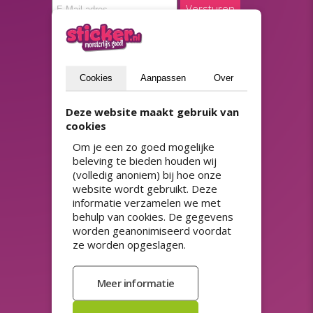
Versturen
ASSORTIMENT
Cookies
Aanpassen
Over
Adresstickers
Prijsstickers
HACCP stickers
QR-code stickers
Deze website maakt gebruik van
Herbruikbare stickers
Raamfolie
cookies
Horeca stickers
Spaarzegels
Koopzegels
Stickerpapier
Om je een zo goed mogelijke
Kortingsstickers
Stickers 50 jaar
beleving te bieden houden wij
Magneetsticker auto
Stickers met sterke lijm
(volledig anoniem) bij hoe onze
Naamstickers drukken
Streepjescode stickers
website wordt gebruikt. Deze
Niet verwijderbare stickers
Transparante stickers
informatie verzamelen we met
Productetiketten
Veiligheidslabels
behulp van cookies. De gegevens
Promotie stickers
Veiligheidsstickers
worden geanonimiseerd voordat
ze worden opgeslagen.
Promotionele stickers
STICKER.NL
SNEL NAAR
Stickers bestellen
Over ons
Stickers ontwerpen
Samplebox
Gepersonaliseerde stickers