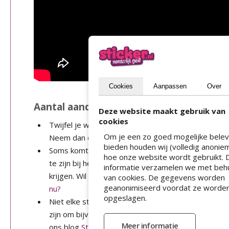
Cookies
Aanpassen
Over
Aantal aandachtspunten
Deze website maakt gebruik van
cookies
Twijfel je welke methode je moet gebruiken voor he
Om je een zo goed mogelijke belev
Neem dan
contact
met ons op.
bieden houden wij (volledig anoniem
Soms komt het voor dat je sticker iets gekreukt is
hoe onze website wordt gebruikt.
te zijn bij het plakken. Door de lijmlaag kun je de k
informatie verzamelen we met beh
krijgen. Wil je weten hoe? Lees ons blog
Help mijn 
van cookies. De gegevens worden
geanonimiseerd voordat ze worde
nu?
opgeslagen.
Niet elke sticker plakt even goed op elke ondergr
zijn om bijvoorbeeld een sticker te bestellen met ee
ons blog
Stickers voor lastige ondergronden
gaan w