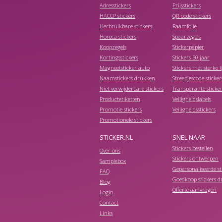
Adresstickers
Prijsstickers
HACCP stickers
QR-code stickers
Herbruikbare stickers
Raamfolie
Horeca stickers
Spaarzegels
Koopzegels
Stickerpapier
Kortingsstickers
Stickers 50 jaar
Magneetsticker auto
Stickers met sterke 
Naamstickers drukken
Streepjescode sticker
Niet verwijderbare stickers
Transparante sticker
Productetiketten
Veiligheidslabels
Promotie stickers
Veiligheidsstickers
Promotionele stickers
STICKER.NL
SNEL NAAR
Stickers bestellen
Over ons
Stickers ontwerpen
Samplebox
Gepersonaliseerde st
FAQ
Goedkoop stickers 
Blog
Offerte aanvragen
Login
Contact
Links