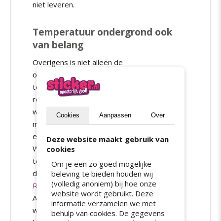
niet leveren.
Temperatuur ondergrond ook
van belang
Overigens is niet alleen de
omgevingstemperatuur van belang. Ook de
temperatuur van de oppervlakte speelt een
rol. Is de oppervlakte kouder dan 10°C of
warmer dan 30°C dan zal de sticker ook
Cookies
Aanpassen
Over
minder goed plakken. Je kunt de oppervlakte
eventueel ietwat verwarmen met een föhn.
Deze website maakt gebruik van
Wil je een auto beplakken? Zet deze dan van
cookies
tevoren in een garage. Bij koud weer kan die
Om je een zo goed mogelijke
dan opwarmen en bij warm juist afkoelen.
beleving te bieden houden wij
(volledig anoniem) bij hoe onze
Raamstickers
kun je het beste
nat plakken
.
website wordt gebruikt. Deze
Als het te warm is of te zonnig, droogt het
informatie verzamelen we met
water sneller op. Daarom kun je deze het
behulp van cookies. De gegevens