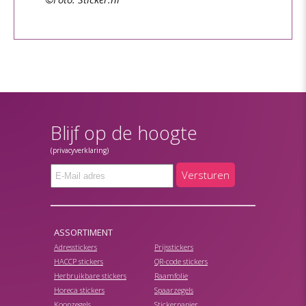
Blijf op de hoogte
(privacyverklaring)
Versturen
ASSORTIMENT
Adresstickers
Prijsstickers
HACCP stickers
QR-code stickers
Herbruikbare stickers
Raamfolie
Horeca stickers
Spaarzegels
Koopzegels
Stickerpapier