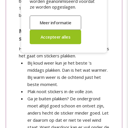
beste plakken bij temperaturen tussen de
worden geanonimiseerd voordat
ze worden opgeslagen.
10°C en 20°C en in de ochtend of op een
bewolkte dag.
Meer tips bij het plakken van
stickers
Hieronder nog een aantal tips en adviezen als
het gaat om stickers plakken.
Bij koud weer kun je het beste 's
middags plakken. Dan is het wat warmer.
Bij warm weer is de ochtend juist het
beste moment.
Plak nooit stickers in de volle zon.
Ga je buiten plakken? De ondergrond
moet altijd goed schoon en ontvet zijn,
anders hecht de sticker minder goed. Let
er daarom op dat er niet te veel wind
staat. Want daardoor kan er vuil onder de