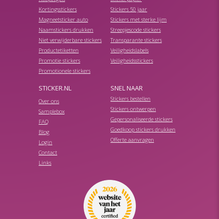
Kortingsstickers
Stickers 50 jaar
Magneetsticker auto
Stickers met sterke lijm
Naamstickers drukken
Streepjescode stickers
Niet verwijderbare stickers
Transparante stickers
Productetiketten
Veiligheidslabels
Promotie stickers
Veiligheidsstickers
Promotionele stickers
STICKER.NL
SNEL NAAR
Stickers bestellen
Over ons
Stickers ontwerpen
Samplebox
Gepersonaliseerde stickers
FAQ
Goedkoop stickers drukken
Blog
Offerte aanvragen
Login
Contact
Links