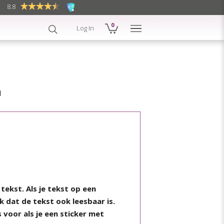
757 reviews
8.8
0
Log In
l
ekst. Als je tekst op een
jk dat de tekst ook leesbaar is.
 voor als je een sticker met