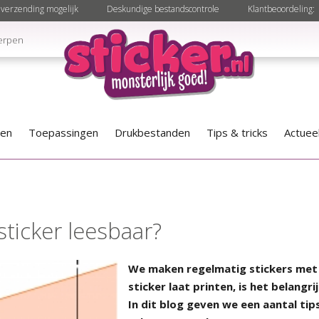
verzending mogelijk
Deskundige bestandscontrole
Klantbeoordeling:
erpen
len
Toepassingen
Drukbestanden
Tips & tricks
Actuee
 sticker leesbaar?
We maken regelmatig stickers met t
sticker laat printen, is het belangri
In dit blog geven we een aantal tips