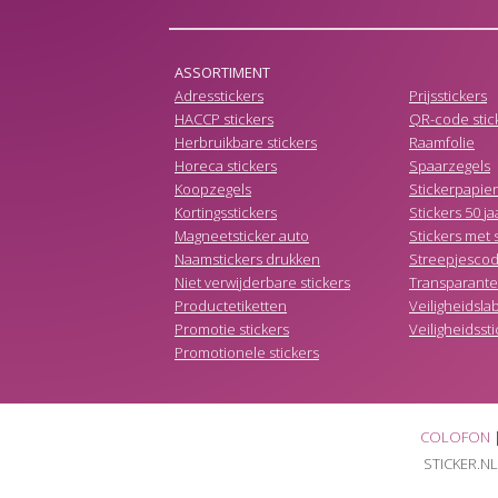
ASSORTIMENT
Adresstickers
Prijsstickers
HACCP stickers
QR-code stic
Herbruikbare stickers
Raamfolie
Horeca stickers
Spaarzegels
Koopzegels
Stickerpapier
Kortingsstickers
Stickers 50 ja
Magneetsticker auto
Stickers met s
Naamstickers drukken
Streepjescod
Niet verwijderbare stickers
Transparante 
Productetiketten
Veiligheidsla
Promotie stickers
Veiligheidsst
Promotionele stickers
COLOFON
STICKER.NL