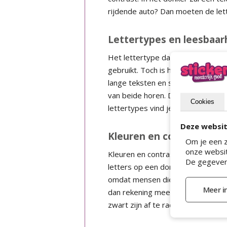
rijdende auto? Dan moeten de lette
Lettertypes en leesbaar
Het lettertype dat je gebruikt he
gebruikt. Toch is het ene lettert
lange teksten en schreefloze lette
van beide horen. Deze lettertype
Cookies
lettertypes vind je in ons blog
Het
Deze websit
Kleuren en contrast
Om je een z
onze websit
Kleuren en contrast hebben ook in
De gegeven
letters op een donkere achtergro
omdat mensen die kleurenblind zij
dan rekening mee dat de letters i
zwart zijn af te raden op een raam