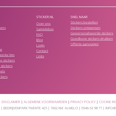
STICKER.NL
SNEL NAAR
Stickers bestellen
Over ons
kers
Stickers ontwerpen
Samplebox
Gepersonaliseerde stickers
FAQ
Goedkoop stickers drukken
Blog
Offerte aanvragen
Login
ar
Contact
terke lijm
Links
e stickers
stickers
bels
ickers
|
DISCLAIMER
|
ALGEMENE VOORWAARDEN
|
PRIVACY POLICY
|
COOKIE IN
 |
BEDRIJVENPARK TWENTE 425
|
7602 KM ALMELO
|
0546-53 98 77
| INFO@