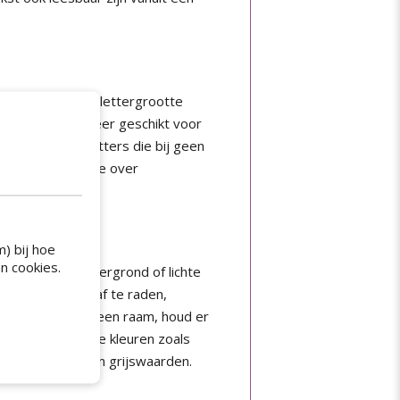
 steeds dezelfde lettergrootte
ew Roman) zijn meer geschikt voor
eb je ook nog letters die bij geen
. Meer informatie over
) bij hoe
n cookies.
 een lichte achtergrond of lichte
 rood en groen af te raden,
 je een tekst op een raam, houd er
naast zijn donkere kleuren zoals
t de kleuren om in grijswaarden.