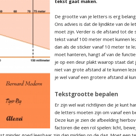
tekst gaat maken.
De grootte van je letters is erg belangri
Ons advies is dat de lijndikte van de le
moet zijn. Verder is de afstand tot de
tekst vanaf 100 meter moet kunnen lez
dan als de sticker vanaf 10 meter te le
moet hanteren, hangt af van de functie 
je op een deur plakt waarop staat dat
niet van grote afstand al te kunnen lez
je wel vanaf een grotere afstand al ku
Tekstgrootte bepalen
Er zijn wel wat richtlijnen die je kunt 
de letters moeten zijn om vanaf een b
Deze kun je zien de afbeelding hierbov
factoren die een rol spelen: licht, bewe
ekst minder goed leesbaar zijn dan midden op de dag. Moet een te