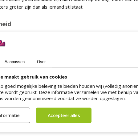
rs groter zijn dan als iemand stilstaat.
heid
eft ook invloed op de leesbaarheid. In de afbeelding hierboven is
ype beter leesbaar dan het andere. Schreefletters (bijv. Times N
rs (Bijv. Helvetica) voor korte teksten. Naast deze categorieën h
s worden ook wel fantasieletters of decoratieve letters genoemd
Aanpassen
Over
 lettertype van je sticker
.
e maakt gebruik van cookies
o goed mogelijke beleving te bieden houden wij (volledig anoniem
e wordt gebruikt. Deze informatie verzamelen we met behulp va
vloed op de leesbaarheid. Wat goed werkt zijn donkere letters op
s worden geanonimiseerd voordat ze worden opgeslagen.
nd.
Complementaire kleuren
werken ook goed. Al is de combinatie
n het verschil tussen die kleuren niet kunnen onderscheiden. Plak
ets kunnen doorschijnen. In zo'n geval kan
dekwit
nodig zijn. Daar
. Wil je weten of er voldoende contrast tussen je kleuren zit? Ze